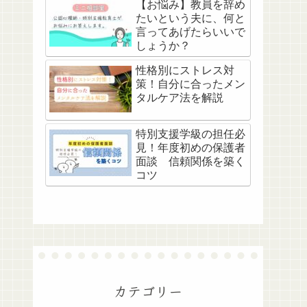
【お悩み】教員を辞め
たいという夫に、何と
言ってあげたらいいで
しょうか？
性格別にストレス対
策！自分に合ったメン
タルケア法を解説
特別支援学級の担任必
見！年度初めの保護者
面談 信頼関係を築く
コツ
カテゴリー